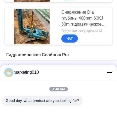
Снаряжение Dia
глубины 400mm 60KJ
30m гидравлическое
складывая
Подлежит обсуждению MOQ:1 набор
ЧАТ
Гидравлические Свайные Рог
Многофункциональная сцепная рама для колодцев серии
SU
marketing010
Загрузочная комбайны ZF40
4:48 AM
SH5D - буровые установки для смешивания глубоких
грунтов
Good day, what product are you looking for?
Популярные категории
Все