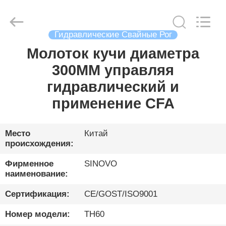
International
&
Sinovo
Heavy
Industry
Гидравлические Свайные Рог
Co.Ltd..
All
Rights
Молоток кучи диаметра
ДОМ
Reserved.
300MM управляя
ПРОДУКТЫ
гидравлический и
применение CFA
VR
-
Место
Китай
происхождения:
ШОУ
Фирменное
SINOVO
наименование:
О
Сертификация:
CE/GOST/ISO9001
НАС
Номер модели:
TH60