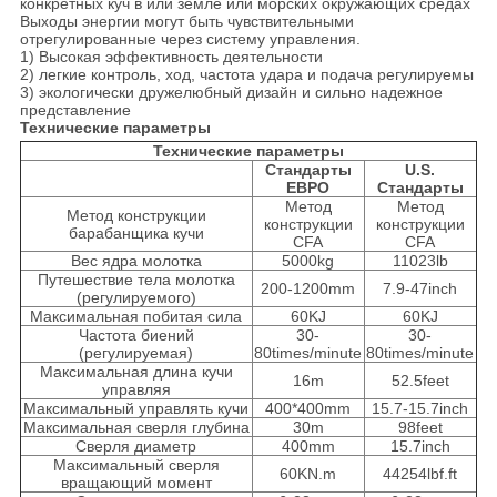
конкретных куч в или земле или морских окружающих средах
Выходы энергии могут быть чувствительными
отрегулированные через систему управления.
1) Высокая эффективность деятельности
2) легкие контроль, ход, частота удара и подача регулируемы
3) экологически дружелюбный дизайн и сильно надежное
представление
Технические параметры
Технические параметры
Стандарты
U.S.
ЕВРО
Стандарты
Метод
Метод
Метод конструкции
конструкции
конструкции
барабанщика кучи
CFA
CFA
Вес ядра молотка
5000kg
11023lb
Путешествие тела молотка
200-1200mm
7.9-47inch
(регулируемого)
Максимальная побитая сила
60KJ
60KJ
Частота биений
30-
30-
(регулируемая)
80times/minute
80times/minute
Максимальная длина кучи
16m
52.5feet
управляя
Максимальный управлять кучи
400*400mm
15.7-15.7inch
Максимальная сверля глубина
30m
98feet
Сверля диаметр
400mm
15.7inch
Максимальный сверля
60KN.m
44254lbf.ft
вращающий момент