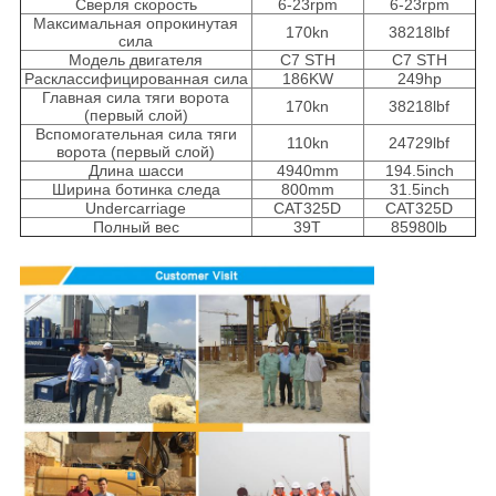
Сверля скорость
6-23rpm
6-23rpm
Максимальная опрокинутая
170kn
38218lbf
сила
Модель двигателя
C7 STH
C7 STH
Расклассифицированная сила
186KW
249hp
Главная сила тяги ворота
170kn
38218lbf
(первый слой)
Вспомогательная сила тяги
110kn
24729lbf
ворота (первый слой)
Длина шасси
4940mm
194.5inch
Ширина ботинка следа
800mm
31.5inch
Undercarriage
CAT325D
CAT325D
Полный вес
39T
85980lb