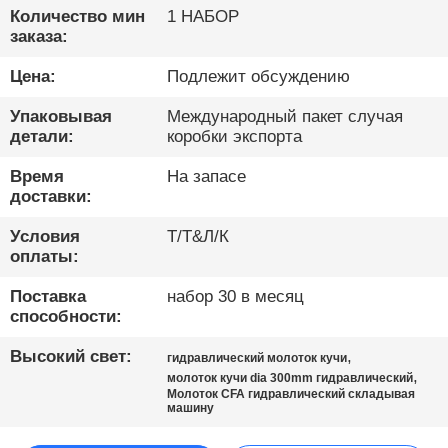
ПУТЕШЕСТВИЕ
Количество мин
1 НАБОР
ФАБРИКИ
заказа:
Цена:
Подлежит обсуждению
ПРОВЕРКА
Упаковывая
Международный пакет случая
КАЧЕСТВА
детали:
коробки экспорта
Время
На запасе
СВЯЖИТЕСЬ
доставки:
МЫ
Условия
Т/Т&Л/К
оплаты:
ТЕПЕРЬ
Поставка
набор 30 в месяц
способности:
ГОВОРИТЕ
Высокий свет:
,
гидравлический молоток кучи
,
молоток кучи dia 300mm гидравлический
COMPANY
Молоток CFA гидравлический складывая
машину
NEWS