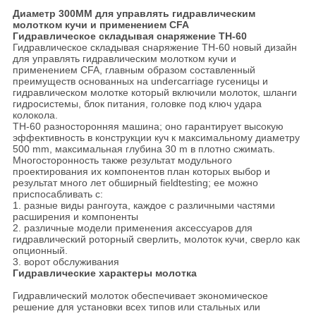
Диаметр 300MM для управлять гидравлическим
молотком кучи и применением CFA
Гидравлическое складывая снаряжение TH-60
Гидравлическое складывая снаряжение TH-60 новый дизайн
для управлять гидравлическим молотком кучи и
применением CFA, главным образом составленный
преимуществ основанных на undercarriage гусеницы и
гидравлическом молотке который включили молоток, шланги
гидросистемы, блок питания, головке под ключ удара
колокола.
TH-60 разносторонняя машина; оно гарантирует высокую
эффективность в конструкции куч к максимальному диаметру
500 mm, максимальная глубина 30 m в плотно сжимать.
Многосторонность также результат модульного
проектирования их компонентов план которых выбор и
результат много лет обширный fieldtesting; ее можно
приспосабливать с:
1. разные виды рангоута, каждое с различными частями
расширения и компоненты
2. различные модели применения аксессуаров для
гидравлический роторный сверлить, молоток кучи, сверло как
опционный.
3. ворот обслуживания
Гидравлические характеры молотка
Гидравлический молоток обеспечивает экономическое
решение для установки всех типов или стальных или