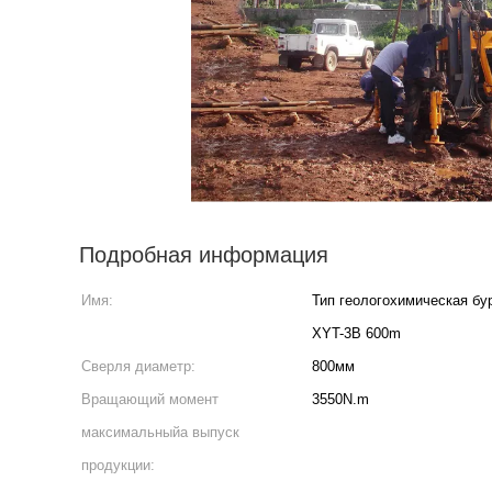
Подробная информация
Имя:
Тип геологохимическая бу
XYT-3B 600m
Сверля диаметр:
800мм
Вращающий момент
3550N.m
максимальныйа выпуск
продукции: