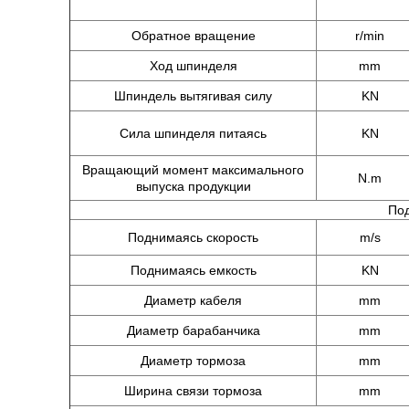
Обратное вращение
r/min
Ход шпинделя
mm
Шпиндель вытягивая силу
KN
Сила шпинделя питаясь
KN
Вращающий момент максимального
N.m
выпуска продукции
По
Поднимаясь скорость
m/s
Поднимаясь емкость
KN
Диаметр кабеля
mm
Диаметр барабанчика
mm
Диаметр тормоза
mm
Ширина связи тормоза
mm