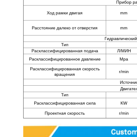
Прибор ра
Ход рамки двигая
mm
Расстояние далеко от отверстия
mm
Гидравлический
Тип
Расклассифицированная подача
Л/МИН
Расклассифицированное давление
Mpa
Расклассифицированная скорость
r/min
вращения
Источни
Двигате
Тип
Расклассифицированная сила
KW
Проектная скорость
r/min