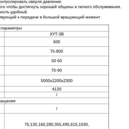
контролировать сверля давление.
ого чтобы достигнуть хорошей общины и легкого обслуживания.
ность удобный.
ствующий к передаче в большой вращающий момент.
 параметры
XYT-3B
600
75-800
50 60
70-90
5000x2200x2300
4120
/
ращения
/
75,135,160,280,355,495,615,1030
,