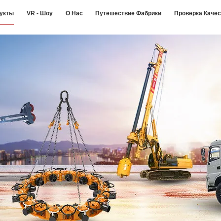
укты
VR - Шоу
О Нас
Путешествие Фабрики
Проверка Каче