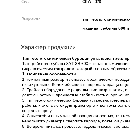
Сила:
CBW-E320
Выделить:
тип геологохимическа
машина глубины 600m 
Характер продукции
Тип геологохимическая буровая установка трейлер
Тип трейлера глубины XYT-3B 600m геологохимические
гидравлическим контролем, который главным образом и
1.
Основные особенности
1. компактный размер и легковес механической переда
шестиугольное Келли обеспечить передачу вращающег
2. Трейлер оборудован с радиальными покрышками, и 
деятельностью и прочностью стабильность снаряжения
3. Тип геологохимическая буровая установка трейлера
работы, и очень легок для транспорта и деятельности.
сохранить цену.
4. С высокой и оптимальной вращая скоростью, тип ге
небольшого диаметра сверлить карбида, большой диаме
5. Во время питаясь процесса, гидравлическая система