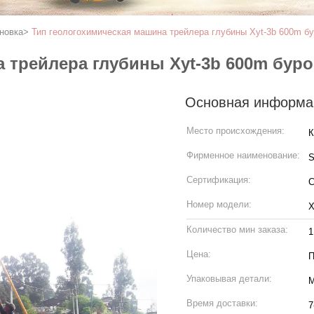
новка
>
Тип геологохимическая машина трейлера глубины Xyt-3b 600m бу
 трейлера глубины Xyt-3b 600m бур
Основная информа
Место происхождения:
К
Фирменное наименование:
Сертификация:
C
Номер модели:
X
Количество мин заказа:
Цена:
П
Упаковывая детали:
М
Время доставки:
7