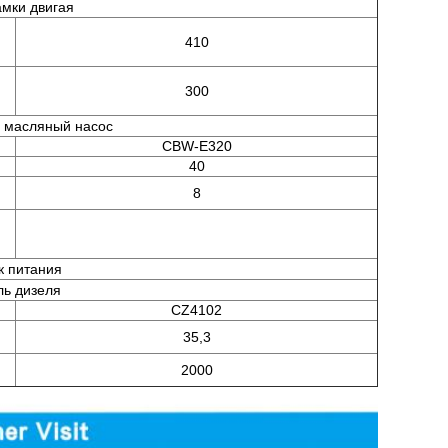
мки двигая
410
300
 масляный насос
CBW-E320
40
8
к питания
ль дизеля
CZ4102
35,3
2000