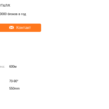
/Т&Л/К
0000 блоков в год
Контакт
ина:
600м
70-90°
550mm