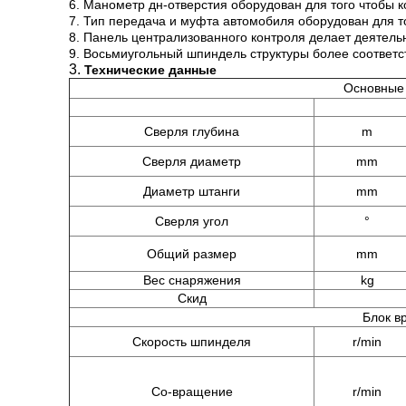
6. Манометр дн-отверстия оборудован для того чтобы 
7. Тип передача и муфта автомобиля оборудован для т
8. Панель централизованного контроля делает деятель
9. Восьмиугольный шпиндель структуры более соответ
3.
Технические данные
Основные
Сверля глубина
m
Сверля диаметр
mm
Диаметр штанги
mm
Сверля угол
°
Общий размер
mm
Вес снаряжения
kg
Скид
Блок в
Скорость шпинделя
r/min
Со-вращение
r/min