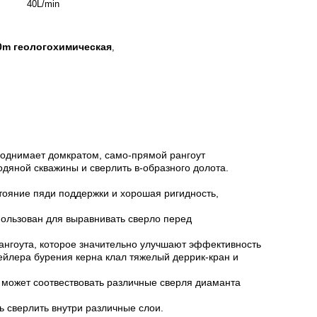
40L/min
0m геологохимическая
,
поднимает домкратом, само-прямой рангоут
дяной скважины и сверлить в-образного долота.
тояние пяди поддержки и хорошая ригидность,
пользован для выравнивать сверло перед
рангоута, которое значительно улучшают эффективность
рейлера бурения керна клал тяжелый деррик-кран и
 может соотвествовать различные сверля диаманта
ь сверлить внутри различные слои.