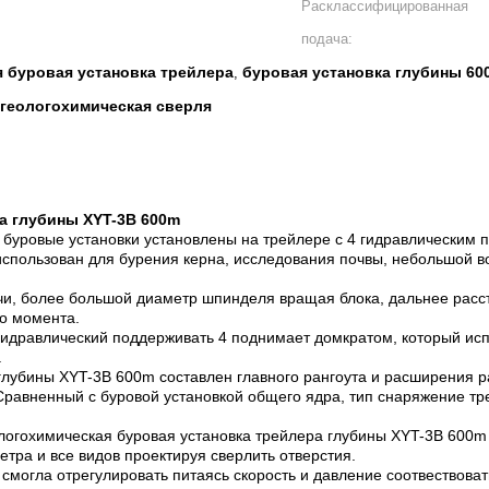
Расклассифицированная
подача:
я буровая установка трейлера
буровая установка глубины 60
,
геологохимическая сверля
а глубины XYT-3B 600m
 буровые установки установлены на трейлере с 4 гидравлическим 
спользован для бурения керна, исследования почвы, небольшой во
чи, более большой диаметр шпинделя вращая блока, дальнее расс
о момента.
гидравлический поддерживать 4 поднимает домкратом, который ис
.
 глубины XYT-3B 600m составлен главного рангоута и расширения 
 Сравненный с буровой установкой общего ядра, тип снаряжение т
ологохимическая буровая установка трейлера глубины XYT-3B 600m
тра и все видов проектируя сверлить отверстия.
 смогла отрегулировать питаясь скорость и давление соотвествоват